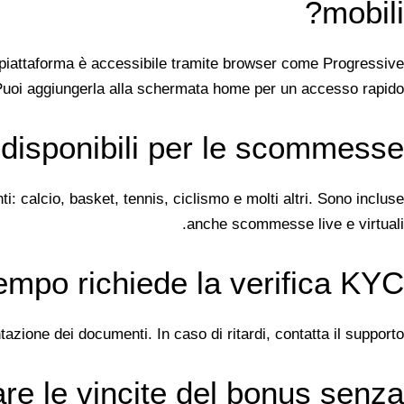
Non è presente un’app nativa negli store; la piattaform
Web App (PWA). Puoi aggiunge
Quali sport sono dispo
La sezione sportiva copre i principali eventi: calcio, 
Quanto tempo r
Di solito entro 24-48 ore dalla presentazione dei 
Posso prelevare le 