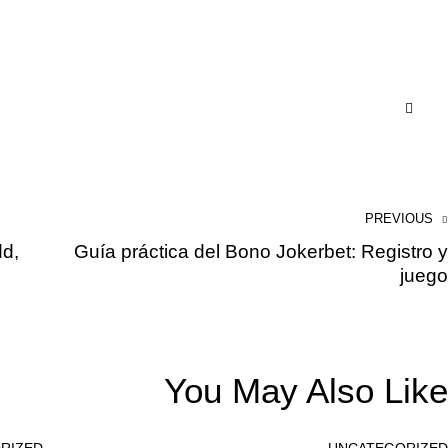
NEXT
Slik får du mest ut av casinoet: innskudd,
G
bonuser og uttak