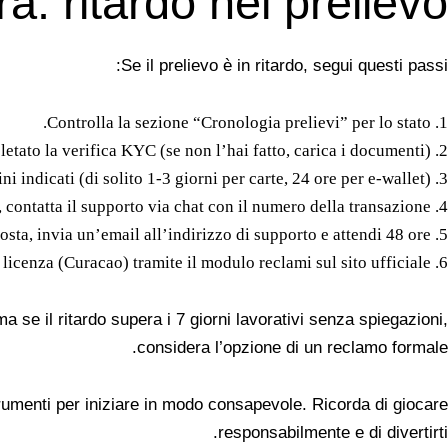
Consigli extra: r
Contr
Verifica di aver completato la ver
Attendi i termini indicati (
Se superano i tempi previsti, contatta il
Se non ottieni risposta, invia 
Come ultima risorsa, contatta l’autorità di licenza (Cur
Ricorda: la pazienza è fondamentale, ma se il ritar
Con questa guida hai tutti gli strumenti pe