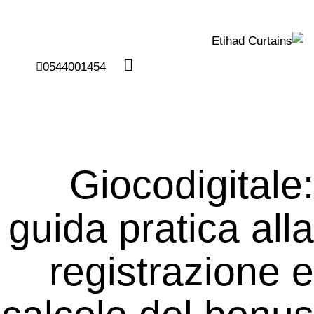
05
gui